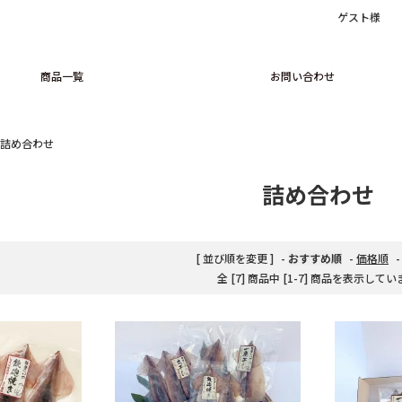
ゲスト様
商品一覧
お問い合わせ
詰め合わせ
お中元
～1,000円
詰め合わせ
お歳暮
1,001円～
父の日・母の日
2,001円～
[ 並び順を変更 ]
-
おすすめ順
-
価格順
全 [7] 商品中 [1-7] 商品を表示して
その他贈り物
4,001円～