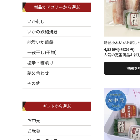
商品カテゴリーから選ぶ
いか刺し
いかの鉄砲焼き
能登いか煎餅
能登小木いかお試し
4,536円(税336円)
一夜干し(干物)
人気の定番商品お試
塩辛・糀漬け
詳細を
詰め合わせ
その他
ギフトから選ぶ
お中元
お歳暮