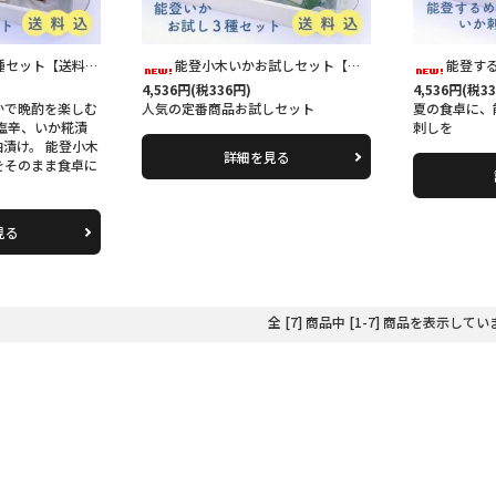
セット【送料込】
能登小木いかお試しセット【送料込】
能登するめ
4,536円(税336円)
4,536円(税3
かで晩酌を楽しむ
人気の定番商品お試しセット
夏の食卓に、
塩辛、いか糀漬
刺しを
漬け。 能登小木
詳細を見る
をそのまま食卓に
見る
全 [7] 商品中 [1-7] 商品を表示して