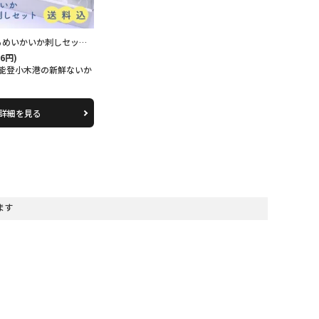
いかいか刺しセット【送料込】
36円)
能登小木港の新鮮ないか
詳細を見る
います