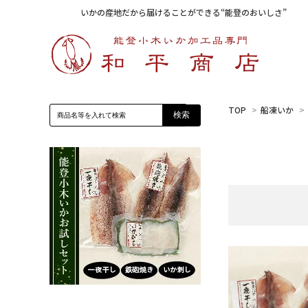
いかの産地だから届けることができる“能登のおいしさ”
TOP
>
船凍いか
>
検索
塩辛・糀漬け
いか刺し
詰め合わせ
いかの鉄砲焼き
その他
能登いか煎餅
一夜干し(干物)