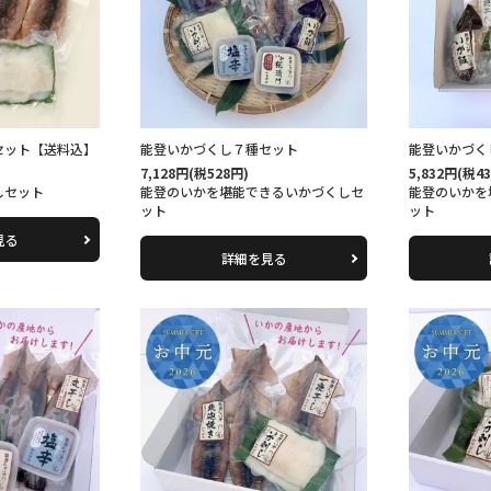
セット【送料込】
能登いかづくし７種セット
能登いかづく
7,128円(税528円)
5,832円(税4
しセット
能登のいかを堪能できるいかづくしセ
能登のいかを
ット
ット
見る
詳細を見る