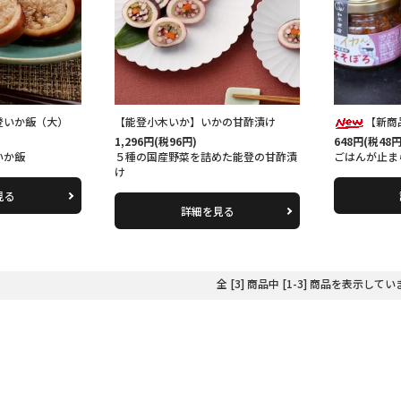
登いか飯（大）
【能登小木いか】いかの甘酢漬け
【新商
1,296円(税96円)
648円(税48円
いか飯
５種の国産野菜を詰めた能登の甘酢漬
ごはんが止ま
け
見る
詳細を見る
全 [3] 商品中 [1-3] 商品を表示して