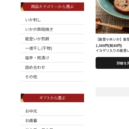
商品カテゴリーから選ぶ
いか刺し
いかの鉄砲焼き
能登いか煎餅
【能登小木いか】能
1,080円(税80円)
一夜干し(干物)
イカゲソ入りの能登
塩辛・糀漬け
詳細を
詰め合わせ
その他
ギフトから選ぶ
お中元
お歳暮