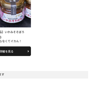
品】いかみそそぼろ
)
らなくてイカん！
詳細を見る
います