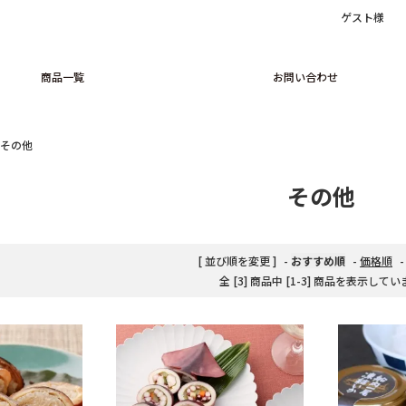
ゲスト様
商品一覧
お問い合わせ
その他
お中元
～1,000円
その他
お歳暮
1,001円～
父の日・母の日
2,001円～
[ 並び順を変更 ]
-
おすすめ順
-
価格順
全 [3] 商品中 [1-3] 商品を表示して
その他贈り物
4,001円～