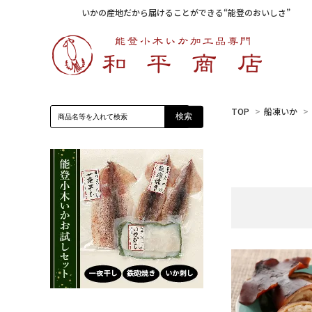
いかの産地だから届けることができる“能登のおいしさ”
TOP
>
船凍いか
>
検索
塩辛・糀漬け
いか刺し
詰め合わせ
いかの鉄砲焼き
その他
能登いか煎餅
一夜干し(干物)