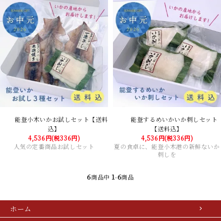
能登小木いかお試しセット【送料
能登するめいかいか刺しセット
込】
【送料込】
4,536円(税336円)
4,536円(税336円)
人気の定番商品お試しセット
夏の食卓に、能登小木港の新鮮ないか
刺しを
6
1
6
商品中
-
商品
ホーム