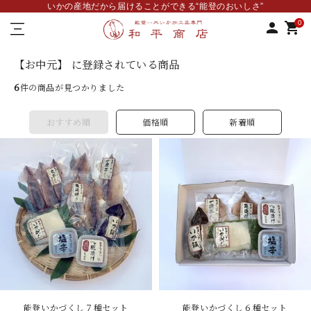
いかの産地だから届けることができる“能登のおいしさ”
—
0
person
shopping_cart
–
—
【お中元】 に登録されている商品
6
件の商品が見つかりました
おすすめ順
価格順
新着順
能登いかづくし７種セット
能登いかづくし６種セット