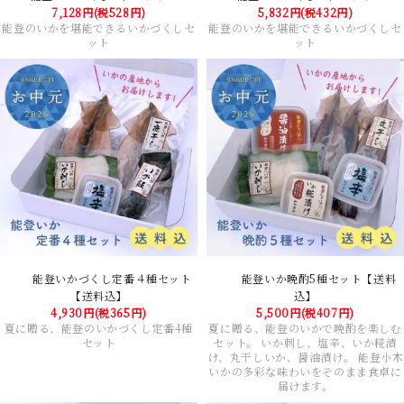
7,128円(税528円)
5,832円(税432円)
能登のいかを堪能できるいかづくしセ
能登のいかを堪能できるいかづくしセ
ット
ット
能登いかづくし定番４種セット
能登いか晩酌5種セット【送料
【送料込】
込】
4,930円(税365円)
5,500円(税407円)
夏に贈る、能登のいかづくし定番4種
夏に贈る、能登のいかで晩酌を楽しむ
セット
セット。 いか刺し、塩辛、いか糀漬
け、丸干しいか、醤油漬け。 能登小木
いかの多彩な味わいをそのまま食卓に
届けます。