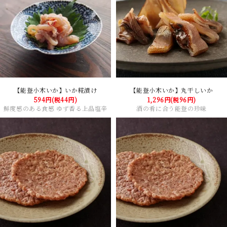
【能登小木いか】いか糀漬け
【能登小木いか】丸干しいか
594円(税44円)
1,296円(税96円)
鮮度感のある食感 ゆず香る上品塩辛
酒の肴に合う能登の珍味