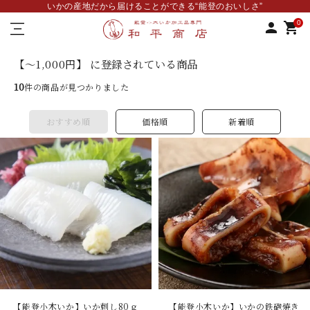
いかの産地だから届けることができる“能登のおいしさ”
—
0
person
shopping_cart
–
—
【～1,000円】 に登録されている商品
10
件の商品が見つかりました
おすすめ順
価格順
新着順
【能登小木いか】いか刺し80ｇ
【能登小木いか】いかの鉄砲焼き