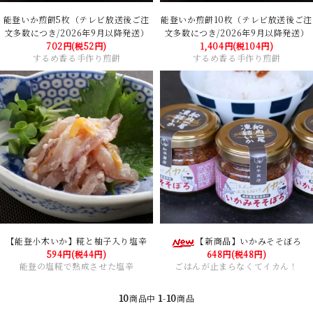
能登いか煎餅5枚（テレビ放送後ご注
能登いか煎餅10枚（テレビ放送後ご注
文多数につき/2026年9月以降発送）
文多数につき/2026年9月以降発送）
702円(税52円)
1,404円(税104円)
するめ香る手作り煎餅
するめ香る手作り煎餅
【能登小木いか】糀と柚子入り塩辛
【新商品】いかみそそぼろ
594円(税44円)
648円(税48円)
能登の塩糀で熟成させた塩辛
ごはんが止まらなくてイカん！
10
1
10
商品中
-
商品