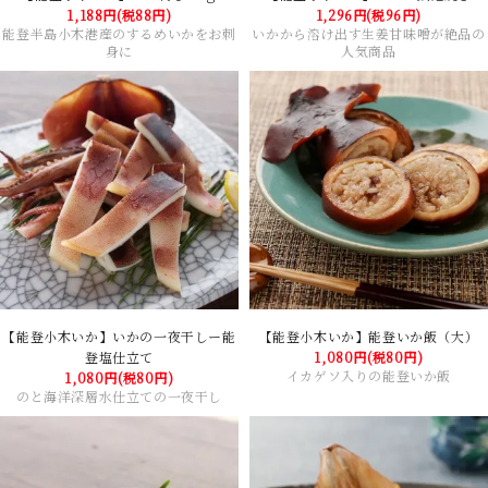
1,188円(税88円)
1,296円(税96円)
能登半島小木港産のするめいかをお刺
いかから溶け出す生姜甘味噌が絶品の
身に
人気商品
【能登小木いか】いかの一夜干しー能
【能登小木いか】能登いか飯（大）
登塩仕立て
1,080円(税80円)
イカゲソ入りの能登いか飯
1,080円(税80円)
のと海洋深層水仕立ての一夜干し